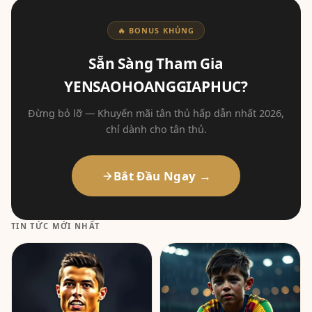
🔥 BONUS KHỦNG
Sẵn Sàng Tham Gia
YENSAOHOANGGIAPHUC?
Đừng bỏ lỡ — Khuyến mãi tân thủ hấp dẫn nhất 2026,
chỉ dành cho tân thủ.
Bắt Đầu Ngay →
TIN TỨC MỚI NHẤT