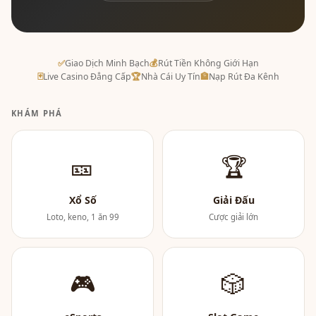
✅
Giao Dịch Minh Bạch
💰
Rút Tiền Không Giới Hạn
🃏
Live Casino Đẳng Cấp
🏆
Nhà Cái Uy Tín
🏦
Nạp Rút Đa Kênh
KHÁM PHÁ
🎫
🏆
Xổ Số
Giải Đấu
Loto, keno, 1 ăn 99
Cược giải lớn
🎮
🎲