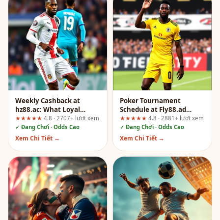
Weekly Cashback at
Poker Tournament
hz88.ac: What Loyal
Schedule at Fly88.ad
Players Should Really
Casino: A Risk-First
★★★★★
4.8 · 2707+ lượt xem
★★★★★
4.8 · 2881+ lượt xem
Check Before Claiming
Review of the Player
✓ Đang Chơi · Odds Cao
✓ Đang Chơi · Odds Cao
Experience
Xem Chi Tiết →
Xem Chi Tiết →