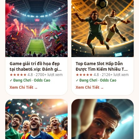
Game giải trí đồ họa đẹp
Top Game Slot Hấp Dẫn
tại thabet6.vip: Đánh giá
Được Tìm Kiếm Nhiều Tại
theo tiêu chí minh bạch,
LV88: Góc Nhìn Kiểm Soát
★★★★★
4.8 · 2700+ lượt xem
★★★★★
4.8 · 2126+ lượt xem
tốc độ và bảo mật
Rủi Ro
✓ Đang Chơi · Odds Cao
✓ Đang Chơi · Odds Cao
Xem Chi Tiết →
Xem Chi Tiết →