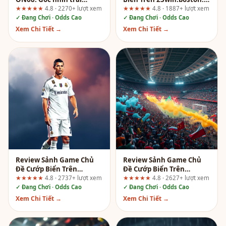
nghiệm từ người dùng
Phân Tích Luật, Biến
★★★★★
4.8 · 2270+ lượt xem
★★★★★
4.8 · 1887+ lượt xem
thực tế
Động Và Cách Quản Lý
✓ Đang Chơi · Odds Cao
✓ Đang Chơi · Odds Cao
Vốn
Xem Chi Tiết →
Xem Chi Tiết →
Review Sảnh Game Chủ
Review Sảnh Game Chủ
Đề Cướp Biển Trên
Đề Cướp Biển Trên
S8top.win: Phân Tích Luật
789winn.games: Góc Nhìn
★★★★★
4.8 · 2737+ lượt xem
★★★★★
4.8 · 2627+ lượt xem
Chơi, Xác Suất Và Chiến
Của Người Quản Lý Vốn
✓ Đang Chơi · Odds Cao
✓ Đang Chơi · Odds Cao
Lược Quản Lý Vốn
Xem Chi Tiết →
Xem Chi Tiết →