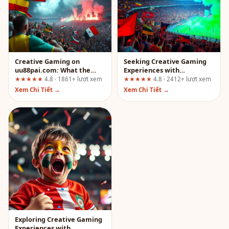
Creative Gaming on
Seeking Creative Gaming
uu88pai.com: What the
Experiences with
Experience Promises vs
dn8809.com? A UX
★★★★★
4.8 · 1861+ lượt xem
★★★★★
4.8 · 2412+ lượt xem
What You Should Verify
Touchpoint Review
Xem Chi Tiết →
Xem Chi Tiết →
Exploring Creative Gaming
Experiences with