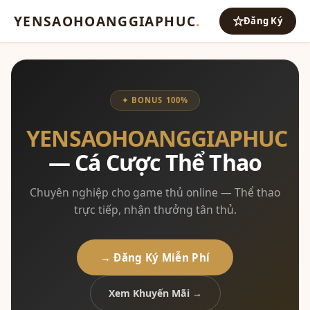
YENSAOHOANGGIAPHUC
.
Đăng Ký
✦ BONUS 100%
YENSAOHOANGGIAPHUC
— Cá Cược Thể Thao
Chuyên nghiệp cho game thủ online — Thể thao
trực tiếp, nhận thưởng tân thủ.
→ Đăng Ký Miễn Phí
Xem Khuyến Mãi →