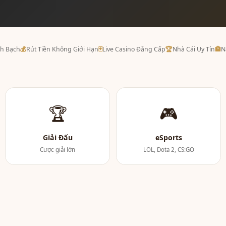
nh Bạch
💰
Rút Tiền Không Giới Hạn
🃏
Live Casino Đẳng Cấp
🏆
Nhà Cái Uy Tín
🏦
N
🏆
🎮
Giải Đấu
eSports
Cược giải lớn
LOL, Dota 2, CS:GO