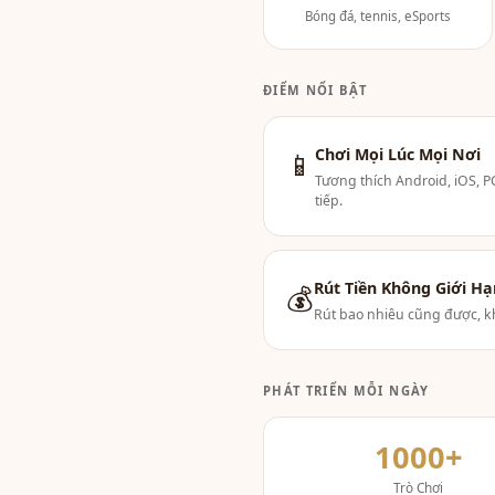
Bóng đá, tennis, eSports
ĐIỂM NỔI BẬT
Chơi Mọi Lúc Mọi Nơi
📱
Tương thích Android, iOS, PC
tiếp.
Rút Tiền Không Giới Hạ
💰
Rút bao nhiêu cũng được, kh
PHÁT TRIỂN MỖI NGÀY
1000+
Trò Chơi