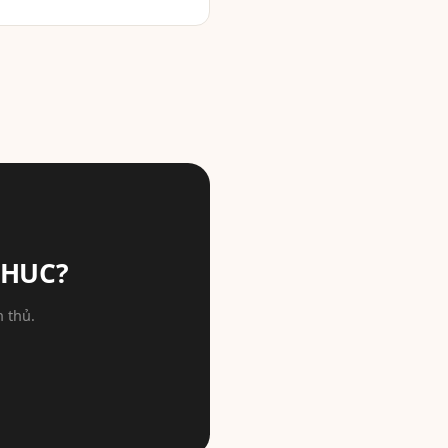
PHUC?
 thủ.