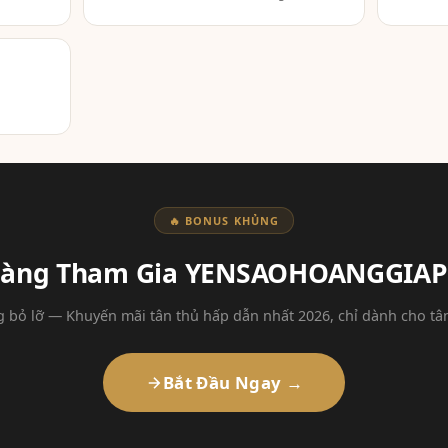
🔥 BONUS KHỦNG
Sàng Tham Gia YENSAOHOANGGIA
 bỏ lỡ — Khuyến mãi tân thủ hấp dẫn nhất 2026, chỉ dành cho tân
Bắt Đầu Ngay →