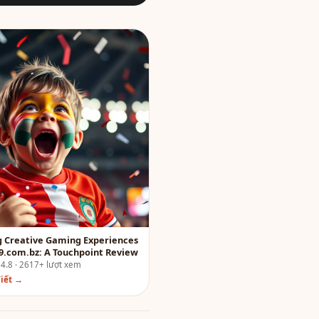
g Creative Gaming Experiences
9.com.bz: A Touchpoint Review
★
4.8 · 2617+ lượt xem
Tiết →