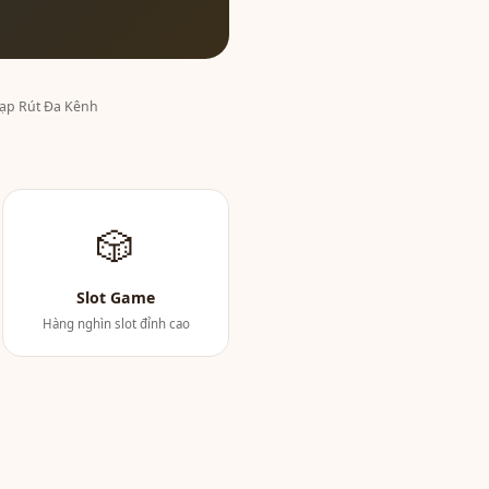
ạp Rút Đa Kênh
🎲
Slot Game
Hàng nghìn slot đỉnh cao