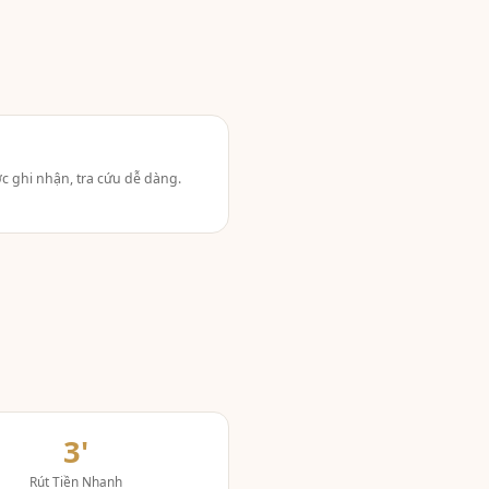
c ghi nhận, tra cứu dễ dàng.
3'
Rút Tiền Nhanh