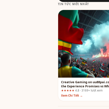
TIN TỨC MỚI NHẤT
Creative Gaming on uu88pai.c
the Experience Promises vs Wh
Should Verify
★★★★★
4.8 · 3169+ lượt xem
Xem Chi Tiết →