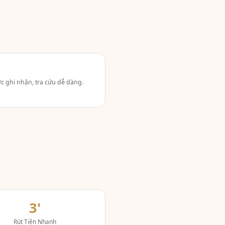
c ghi nhận, tra cứu dễ dàng.
3'
Rút Tiền Nhanh