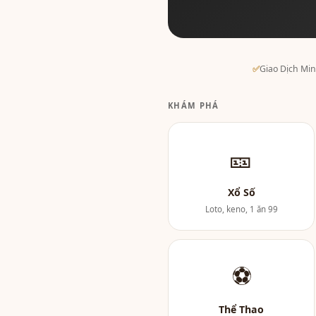
✅
Giao Dịch Mi
KHÁM PHÁ
🎫
Xổ Số
Loto, keno, 1 ăn 99
⚽
Thể Thao