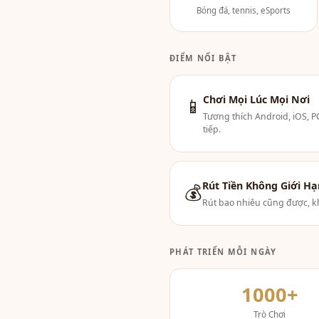
Bóng đá, tennis, eSports
ĐIỂM NỔI BẬT
Chơi Mọi Lúc Mọi Nơi
📱
Tương thích Android, iOS, PC
tiếp.
Rút Tiền Không Giới Hạ
💰
Rút bao nhiêu cũng được, kh
PHÁT TRIỂN MỖI NGÀY
1000+
Trò Chơi