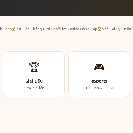
nh Bạch
💰
Rút Tiền Không Giới Hạn
🃏
Live Casino Đẳng Cấp
🏆
Nhà Cái Uy Tín
🏦
N
🏆
🎮
Giải Đấu
eSports
Cược giải lớn
LOL, Dota 2, CS:GO