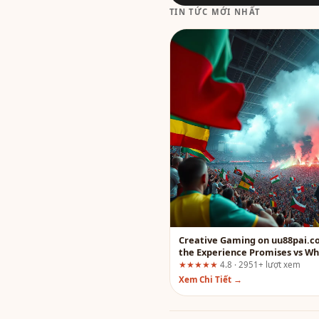
TIN TỨC MỚI NHẤT
Creative Gaming on uu88pai.c
the Experience Promises vs Wh
Should Verify
★★★★★
4.8 · 2951+ lượt xem
Xem Chi Tiết →