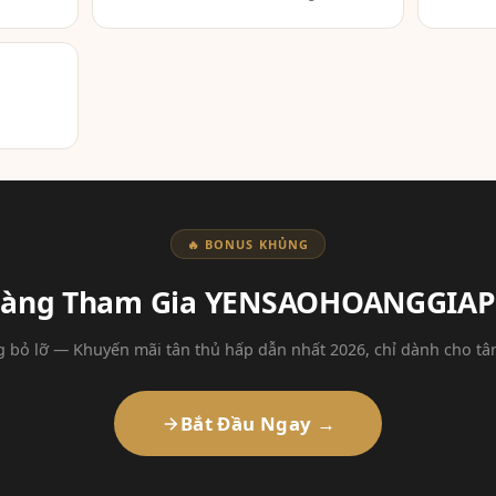
🔥 BONUS KHỦNG
Sàng Tham Gia YENSAOHOANGGIA
 bỏ lỡ — Khuyến mãi tân thủ hấp dẫn nhất 2026, chỉ dành cho tân
Bắt Đầu Ngay →