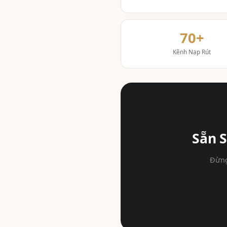
70+
Kênh Nạp Rút
Sẵn 
Đừng