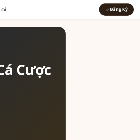
Đăng Ký
 CÁ
Cá Cược