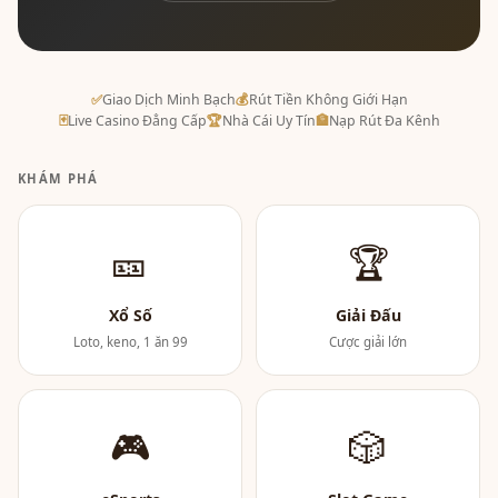
✅
Giao Dịch Minh Bạch
💰
Rút Tiền Không Giới Hạn
🃏
Live Casino Đẳng Cấp
🏆
Nhà Cái Uy Tín
🏦
Nạp Rút Đa Kênh
KHÁM PHÁ
🎫
🏆
Xổ Số
Giải Đấu
Loto, keno, 1 ăn 99
Cược giải lớn
🎮
🎲