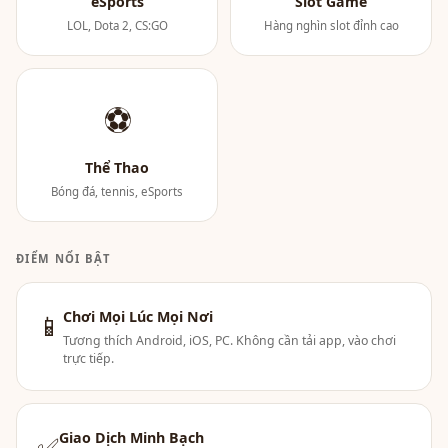
eSports
Slot Game
LOL, Dota 2, CS:GO
Hàng nghìn slot đỉnh cao
⚽
Thể Thao
Bóng đá, tennis, eSports
ĐIỂM NỔI BẬT
Chơi Mọi Lúc Mọi Nơi
📱
Tương thích Android, iOS, PC. Không cần tải app, vào chơi
trực tiếp.
Giao Dịch Minh Bạch
✅