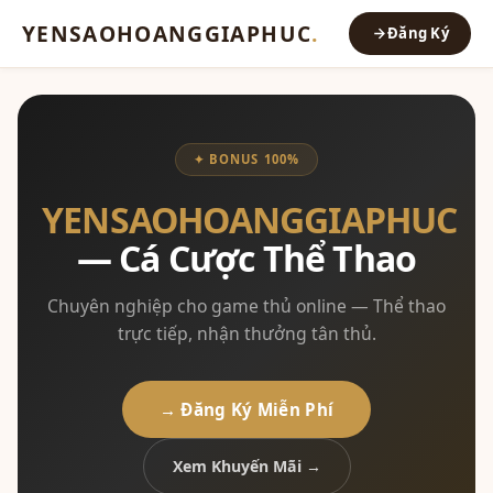
YENSAOHOANGGIAPHUC
.
Đăng Ký
✦ BONUS 100%
YENSAOHOANGGIAPHUC
— Cá Cược Thể Thao
Chuyên nghiệp cho game thủ online — Thể thao
trực tiếp, nhận thưởng tân thủ.
→ Đăng Ký Miễn Phí
Xem Khuyến Mãi →