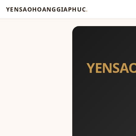
YENSAOHOANGGIAPHUC
.
YENSA