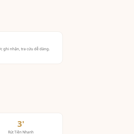
c ghi nhận, tra cứu dễ dàng.
3'
Rút Tiền Nhanh