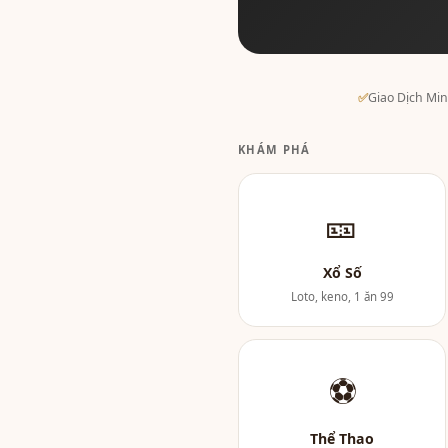
✅
Giao Dịch Mi
KHÁM PHÁ
🎫
Xổ Số
Loto, keno, 1 ăn 99
⚽
Thể Thao