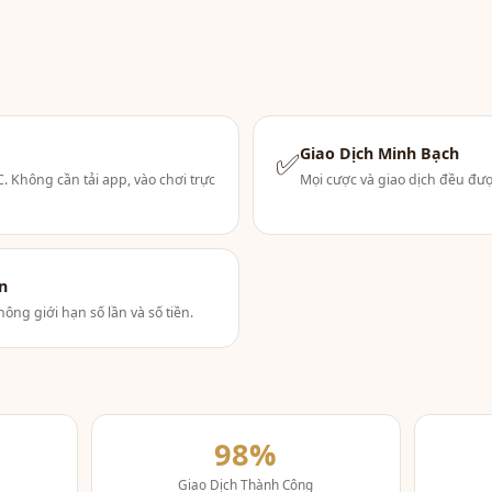
Giao Dịch Minh Bạch
✅
. Không cần tải app, vào chơi trực
Mọi cược và giao dịch đều đượ
n
ông giới hạn số lần và số tiền.
98%
Giao Dịch Thành Công