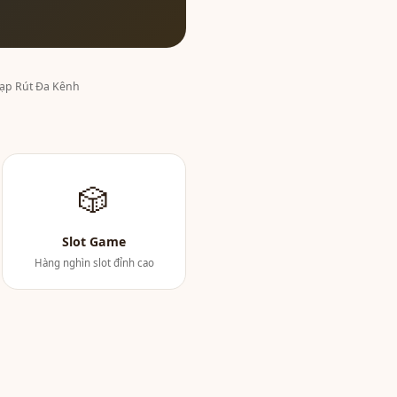
ạp Rút Đa Kênh
🎲
Slot Game
Hàng nghìn slot đỉnh cao