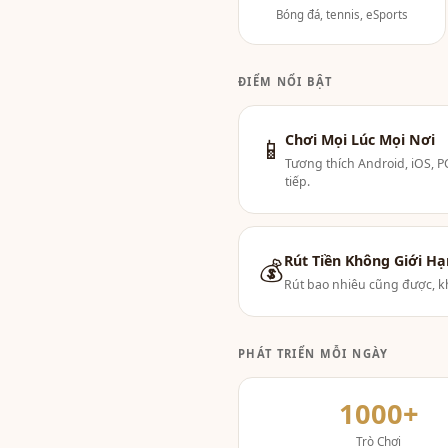
Bóng đá, tennis, eSports
ĐIỂM NỔI BẬT
Chơi Mọi Lúc Mọi Nơi
📱
Tương thích Android, iOS, PC
tiếp.
Rút Tiền Không Giới Hạ
💰
Rút bao nhiêu cũng được, kh
PHÁT TRIỂN MỖI NGÀY
1000+
Trò Chơi