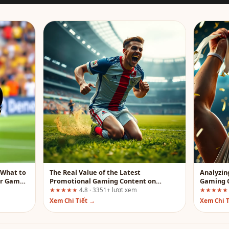
 What to
The Real Value of the Latest
Analyzin
er Game
Promotional Gaming Content on
Gaming 
f168.vet: Wagering Requirements and
Wagering
★★★★★
4.8 · 3351+ lượt xem
★★★★
Limits Explained
Xem Chi Tiết →
Xem Chi 