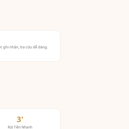
c ghi nhận, tra cứu dễ dàng.
3'
Rút Tiền Nhanh