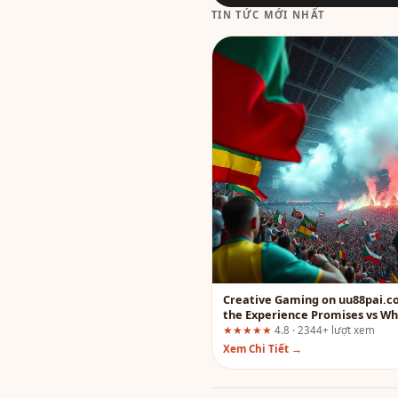
TIN TỨC MỚI NHẤT
Creative Gaming on uu88pai.c
the Experience Promises vs Wh
Should Verify
★★★★★
4.8 · 2344+ lượt xem
Xem Chi Tiết →