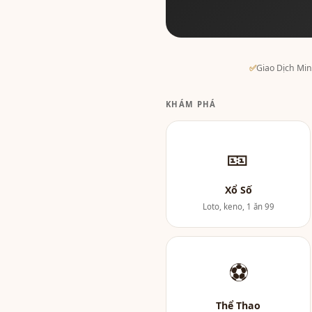
✅
Giao Dịch Mi
KHÁM PHÁ
🎫
Xổ Số
Loto, keno, 1 ăn 99
⚽
Thể Thao