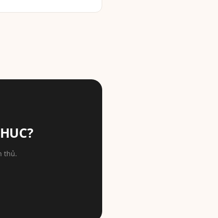
PHUC?
 thủ.