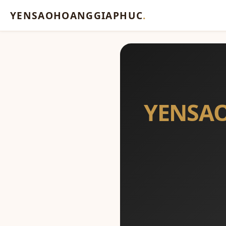
YENSAOHOANGGIAPHUC
.
YENSA