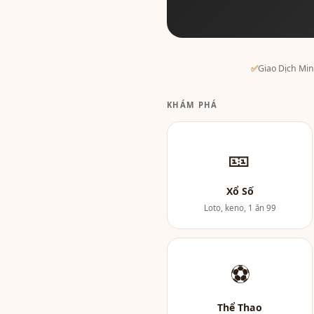
✅
Giao Dịch Mi
KHÁM PHÁ
🎫
Xổ Số
Loto, keno, 1 ăn 99
⚽
Thể Thao