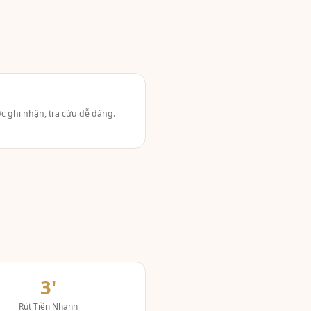
c ghi nhận, tra cứu dễ dàng.
3'
Rút Tiền Nhanh