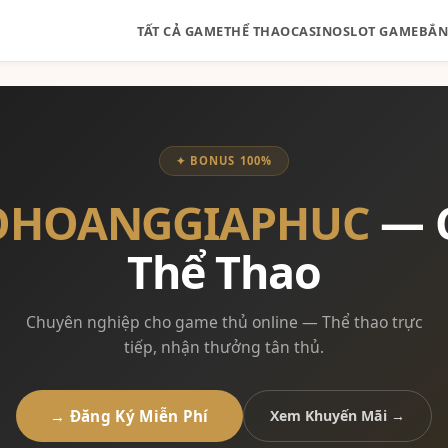
TẤT CẢ GAME
THỂ THAO
CASINO
SLOT GAME
BẮN
✦ BONUS 100%
OHOANGGIAPHUC
— 
Thể Thao
Chuyên nghiệp cho game thủ online — Thể thao trực
tiếp, nhận thưởng tân thủ.
→ Đăng Ký Miễn Phí
Xem Khuyến Mãi →