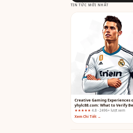
TIN TỨC MỚI NHẤT
Creative Gaming Experiences 
yhylc88.com: What to Verify B
Play
★★★★★
4.8 · 2496+ lượt xem
Xem Chi Tiết →