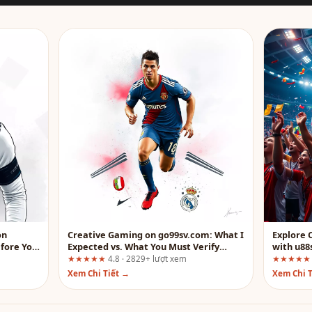
on
Creative Gaming on go99sv.com: What I
Explore 
efore You
Expected vs. What You Must Verify
with u88
Yourself
What Pla
★★★★★
4.8 · 2829+ lượt xem
★★★★
Xem Chi Tiết →
Xem Chi 