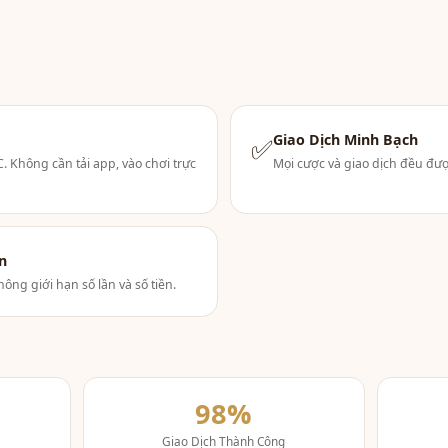
Giao Dịch Minh Bạch
✅
. Không cần tải app, vào chơi trực
Mọi cược và giao dịch đều đượ
n
ông giới hạn số lần và số tiền.
98%
Giao Dịch Thành Công