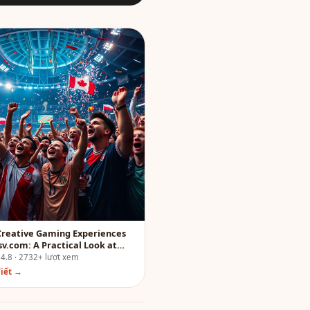
Creative Gaming Experiences
sv.com: A Practical Look at
yers Should Verify
★
4.8 · 2732+ lượt xem
Tiết →