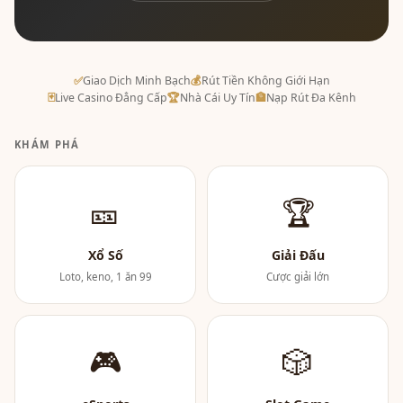
✅
Giao Dịch Minh Bạch
💰
Rút Tiền Không Giới Hạn
🃏
Live Casino Đẳng Cấp
🏆
Nhà Cái Uy Tín
🏦
Nạp Rút Đa Kênh
KHÁM PHÁ
🎫
🏆
Xổ Số
Giải Đấu
Loto, keno, 1 ăn 99
Cược giải lớn
🎮
🎲