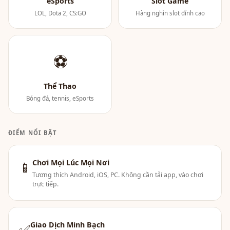
eSports
Slot Game
LOL, Dota 2, CS:GO
Hàng nghìn slot đỉnh cao
⚽
Thể Thao
Bóng đá, tennis, eSports
ĐIỂM NỔI BẬT
Chơi Mọi Lúc Mọi Nơi
📱
Tương thích Android, iOS, PC. Không cần tải app, vào chơi
trực tiếp.
Giao Dịch Minh Bạch
✅