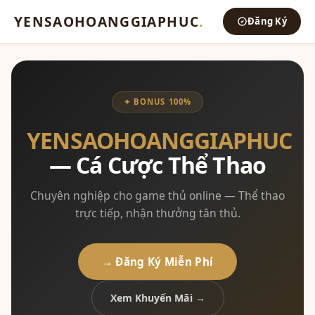
YENSAOHOANGGIAPHUC
.
Đăng Ký
✦ BONUS 100%
YENSAOHOANGGIAPHUC
— Cá Cược Thể Thao
Chuyên nghiệp cho game thủ online — Thể thao
trực tiếp, nhận thưởng tân thủ.
→ Đăng Ký Miễn Phí
Xem Khuyến Mãi →