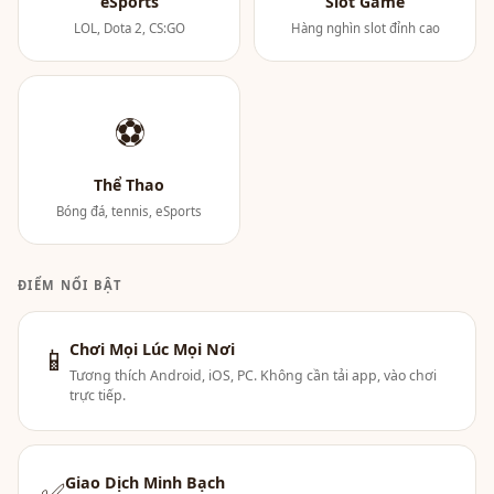
eSports
Slot Game
LOL, Dota 2, CS:GO
Hàng nghìn slot đỉnh cao
⚽
Thể Thao
Bóng đá, tennis, eSports
ĐIỂM NỔI BẬT
Chơi Mọi Lúc Mọi Nơi
📱
Tương thích Android, iOS, PC. Không cần tải app, vào chơi
trực tiếp.
Giao Dịch Minh Bạch
✅