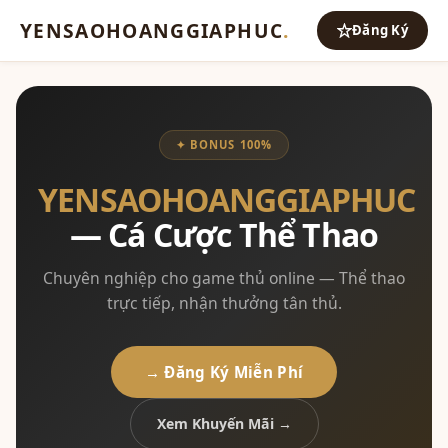
YENSAOHOANGGIAPHUC
.
Đăng Ký
✦ BONUS 100%
YENSAOHOANGGIAPHUC
— Cá Cược Thể Thao
Chuyên nghiệp cho game thủ online — Thể thao
trực tiếp, nhận thưởng tân thủ.
→ Đăng Ký Miễn Phí
Xem Khuyến Mãi →