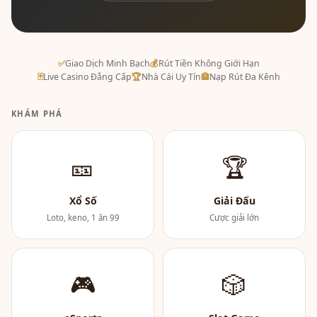
✅
Giao Dịch Minh Bạch
💰
Rút Tiền Không Giới Hạn
🃏
Live Casino Đẳng Cấp
🏆
Nhà Cái Uy Tín
🏦
Nạp Rút Đa Kênh
KHÁM PHÁ
🎫
🏆
Xổ Số
Giải Đấu
Loto, keno, 1 ăn 99
Cược giải lớn
🎮
🎲