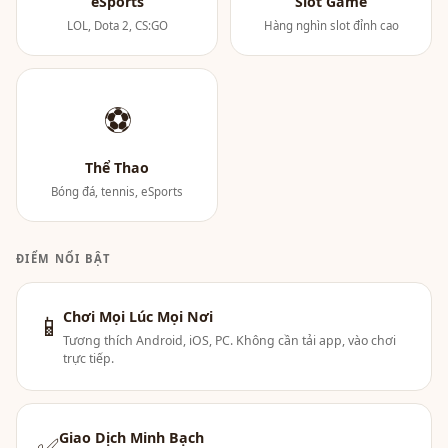
eSports
Slot Game
LOL, Dota 2, CS:GO
Hàng nghìn slot đỉnh cao
⚽
Thể Thao
Bóng đá, tennis, eSports
ĐIỂM NỔI BẬT
Chơi Mọi Lúc Mọi Nơi
📱
Tương thích Android, iOS, PC. Không cần tải app, vào chơi
trực tiếp.
Giao Dịch Minh Bạch
✅