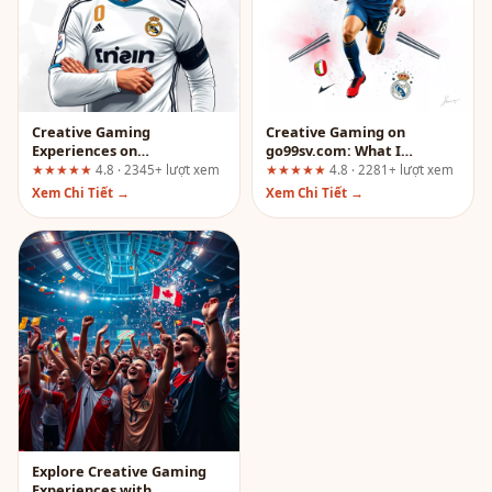
Creative Gaming
Creative Gaming on
Experiences on
go99sv.com: What I
yhylc88.com: What to
Expected vs. What You Must
★★★★★
4.8 · 2345+ lượt xem
★★★★★
4.8 · 2281+ lượt xem
Verify Before You Play
Verify Yourself
Xem Chi Tiết →
Xem Chi Tiết →
Explore Creative Gaming
Experiences with