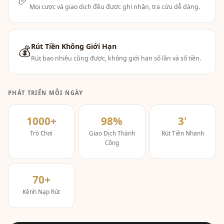
Mọi cược và giao dịch đều được ghi nhận, tra cứu dễ dàng.
Rút Tiền Không Giới Hạn
💰
Rút bao nhiêu cũng được, không giới hạn số lần và số tiền.
PHÁT TRIỂN MỖI NGÀY
1000+
98%
3'
Trò Chơi
Giao Dịch Thành
Rút Tiền Nhanh
Công
70+
Kênh Nạp Rút