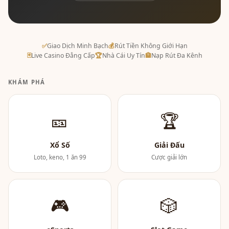
✅
Giao Dịch Minh Bạch
💰
Rút Tiền Không Giới Hạn
🃏
Live Casino Đẳng Cấp
🏆
Nhà Cái Uy Tín
🏦
Nạp Rút Đa Kênh
KHÁM PHÁ
🎫
🏆
Xổ Số
Giải Đấu
Loto, keno, 1 ăn 99
Cược giải lớn
🎮
🎲