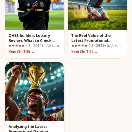
QH88.builders Lottery
The Real Value of the
Review: What to Check
Latest Promotional
Before Picking a Number
Gaming Content on
★★★★★
4.8 · 2614+ lượt xem
★★★★★
4.8 · 2935+ lượt xem
Game Platform
f168.vet: Wagering
Xem Chi Tiết →
Xem Chi Tiết →
Requirements and Limits
Explained
Analyzing the Latest
Promotional Gaming