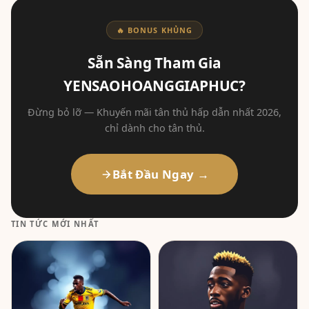
🔥 BONUS KHỦNG
Sẵn Sàng Tham Gia
YENSAOHOANGGIAPHUC?
Đừng bỏ lỡ — Khuyến mãi tân thủ hấp dẫn nhất 2026,
chỉ dành cho tân thủ.
Bắt Đầu Ngay →
TIN TỨC MỚI NHẤT