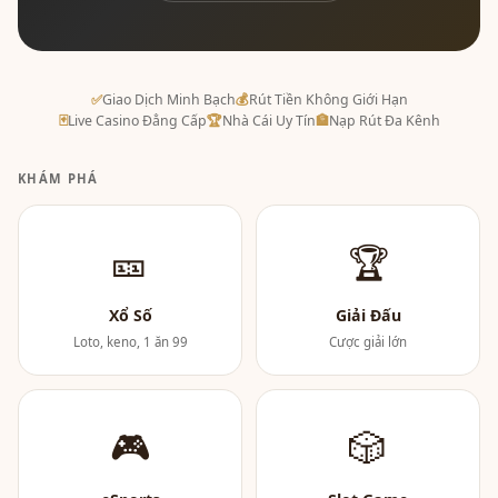
✅
Giao Dịch Minh Bạch
💰
Rút Tiền Không Giới Hạn
🃏
Live Casino Đẳng Cấp
🏆
Nhà Cái Uy Tín
🏦
Nạp Rút Đa Kênh
KHÁM PHÁ
🎫
🏆
Xổ Số
Giải Đấu
Loto, keno, 1 ăn 99
Cược giải lớn
🎮
🎲