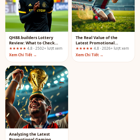
QH88.builders Lottery
The Real Value of the
Review: What to Check
Latest Promotional
Before Picking a Number
Gaming Content on
★★★★★
4.8 · 2502+ lượt xem
★★★★★
4.8 · 2026+ lượt xem
Game Platform
f168.vet: Wagering
Xem Chi Tiết →
Xem Chi Tiết →
Requirements and Limits
Explained
Analyzing the Latest
Promotional Gaming