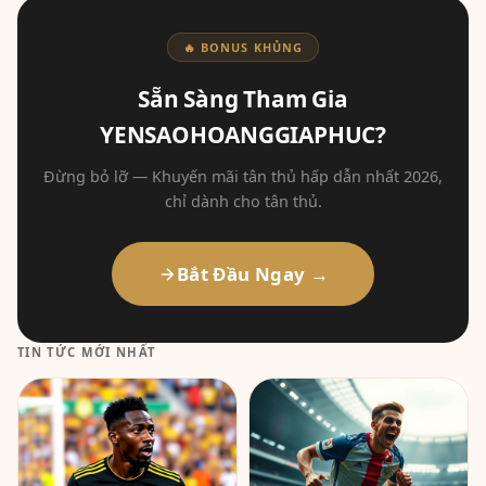
🔥 BONUS KHỦNG
Sẵn Sàng Tham Gia
YENSAOHOANGGIAPHUC?
Đừng bỏ lỡ — Khuyến mãi tân thủ hấp dẫn nhất 2026,
chỉ dành cho tân thủ.
Bắt Đầu Ngay →
TIN TỨC MỚI NHẤT