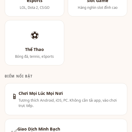
eSports
Slot Game
LOL, Dota 2, CS:GO
Hàng nghìn slot đỉnh cao
⚽
Thể Thao
Bóng đá, tennis, eSports
ĐIỂM NỔI BẬT
Chơi Mọi Lúc Mọi Nơi
📱
Tương thích Android, iOS, PC. Không cần tải app, vào chơi
trực tiếp.
Giao Dịch Minh Bạch
✅