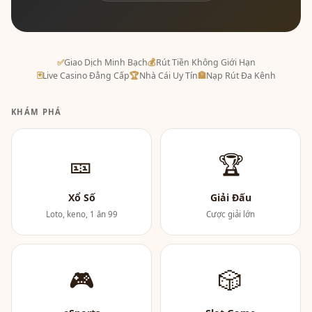
✅
Giao Dịch Minh Bạch
💰
Rút Tiền Không Giới Hạn
🃏
Live Casino Đẳng Cấp
🏆
Nhà Cái Uy Tín
🏦
Nạp Rút Đa Kênh
KHÁM PHÁ
🎫
🏆
Xổ Số
Giải Đấu
Loto, keno, 1 ăn 99
Cược giải lớn
🎮
🎲