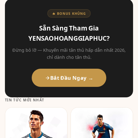
🔥 BONUS KHỦNG
Sẵn Sàng Tham Gia
YENSAOHOANGGIAPHUC?
Đừng bỏ lỡ — Khuyến mãi tân thủ hấp dẫn nhất 2026,
chỉ dành cho tân thủ.
Bắt Đầu Ngay →
TIN TỨC MỚI NHẤT