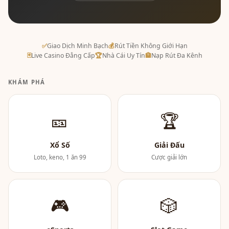
✅
Giao Dịch Minh Bạch
💰
Rút Tiền Không Giới Hạn
🃏
Live Casino Đẳng Cấp
🏆
Nhà Cái Uy Tín
🏦
Nạp Rút Đa Kênh
KHÁM PHÁ
🎫
🏆
Xổ Số
Giải Đấu
Loto, keno, 1 ăn 99
Cược giải lớn
🎮
🎲