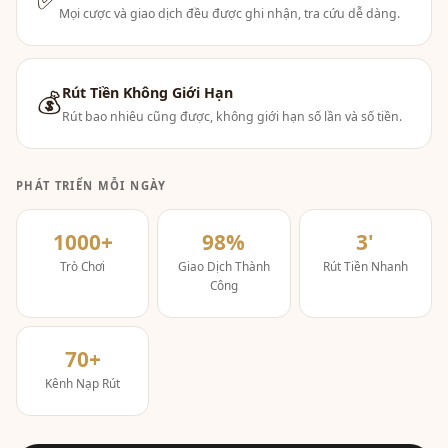
Mọi cược và giao dịch đều được ghi nhận, tra cứu dễ dàng.
Rút Tiền Không Giới Hạn
💰
Rút bao nhiêu cũng được, không giới hạn số lần và số tiền.
PHÁT TRIỂN MỖI NGÀY
1000+
98%
3'
Trò Chơi
Giao Dịch Thành
Rút Tiền Nhanh
Công
70+
Kênh Nạp Rút