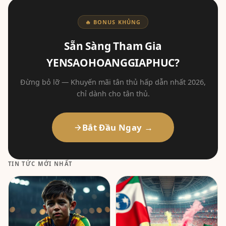
🔥 BONUS KHỦNG
Sẵn Sàng Tham Gia
YENSAOHOANGGIAPHUC?
Đừng bỏ lỡ — Khuyến mãi tân thủ hấp dẫn nhất 2026,
chỉ dành cho tân thủ.
Bắt Đầu Ngay →
TIN TỨC MỚI NHẤT