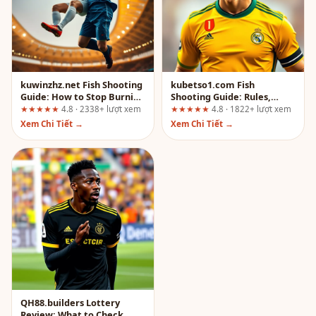
kuwinzhz.net Fish Shooting
kubetso1.com Fish
Guide: How to Stop Burning
Shooting Guide: Rules,
Credits Before You
Special Modes, and a
★★★★★
4.8 · 2338+ lượt xem
★★★★★
4.8 · 1822+ lượt xem
Understand the Game
Smarter Session Blueprint
Xem Chi Tiết →
Xem Chi Tiết →
QH88.builders Lottery
Review: What to Check