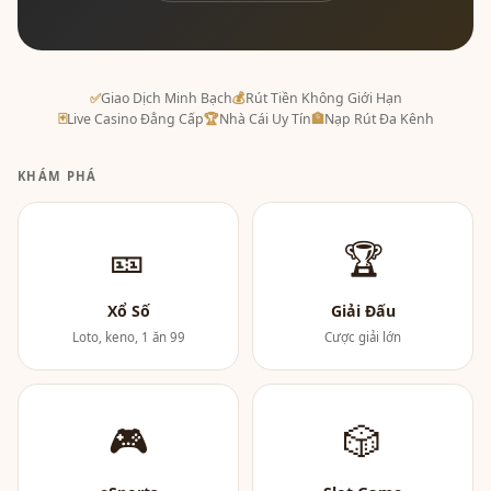
✅
Giao Dịch Minh Bạch
💰
Rút Tiền Không Giới Hạn
🃏
Live Casino Đẳng Cấp
🏆
Nhà Cái Uy Tín
🏦
Nạp Rút Đa Kênh
KHÁM PHÁ
🎫
🏆
Xổ Số
Giải Đấu
Loto, keno, 1 ăn 99
Cược giải lớn
🎮
🎲