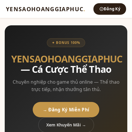
YENSAOHOANGGIAPHUC
.
Đăng Ký
✦ BONUS 100%
YENSAOHOANGGIAPHUC
— Cá Cược Thể Thao
Chuyên nghiệp cho game thủ online — Thể thao
trực tiếp, nhận thưởng tân thủ.
→ Đăng Ký Miễn Phí
Xem Khuyến Mãi →