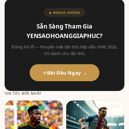
🔥 BONUS KHỦNG
Sẵn Sàng Tham Gia
YENSAOHOANGGIAPHUC?
Đừng bỏ lỡ — Khuyến mãi tân thủ hấp dẫn nhất 2026,
chỉ dành cho tân thủ.
Bắt Đầu Ngay →
TIN TỨC MỚI NHẤT