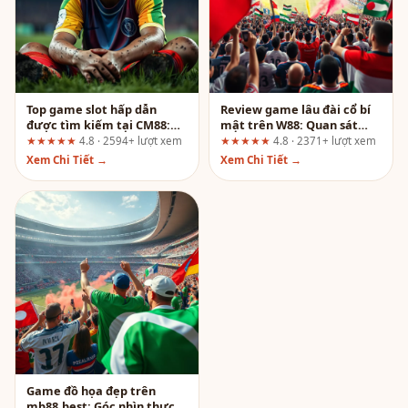
Top game slot hấp dẫn
Review game lâu đài cổ bí
được tìm kiếm tại CM88:
mật trên W88: Quan sát
Những điều cần biết trước
thực tế từ người chơi lâu
★★★★★
4.8 · 2594+ lượt xem
★★★★★
4.8 · 2371+ lượt xem
khi chọn trò chơi
năm
Xem Chi Tiết →
Xem Chi Tiết →
Game đồ họa đẹp trên
mb88.best: Góc nhìn thực