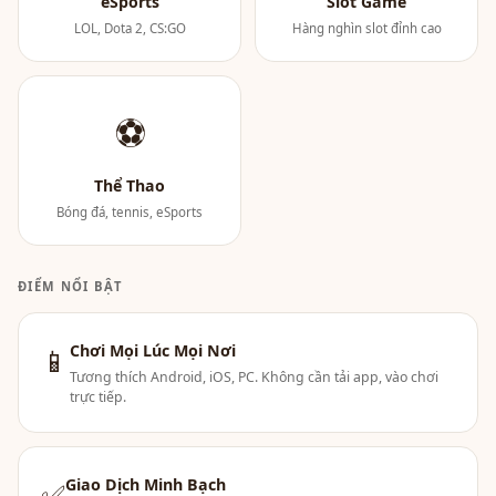
eSports
Slot Game
LOL, Dota 2, CS:GO
Hàng nghìn slot đỉnh cao
⚽
Thể Thao
Bóng đá, tennis, eSports
ĐIỂM NỔI BẬT
Chơi Mọi Lúc Mọi Nơi
📱
Tương thích Android, iOS, PC. Không cần tải app, vào chơi
trực tiếp.
Giao Dịch Minh Bạch
✅