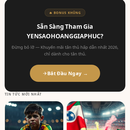
🔥 BONUS KHỦNG
Sẵn Sàng Tham Gia
YENSAOHOANGGIAPHUC?
Đừng bỏ lỡ — Khuyến mãi tân thủ hấp dẫn nhất 2026,
chỉ dành cho tân thủ.
Bắt Đầu Ngay →
TIN TỨC MỚI NHẤT