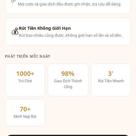
Mọi cược và giao dịch đều được ghi nhận, tra cứu dễ dàng.
Rút Tiền Không Giới Hạn
💰
Rút bao nhiêu cũng được, không giới hạn số lần và số tiền.
PHÁT TRIỂN MỖI NGÀY
1000+
98%
3'
Trò Chơi
Giao Dịch Thành
Rút Tiền Nhanh
Công
70+
Kênh Nạp Rút