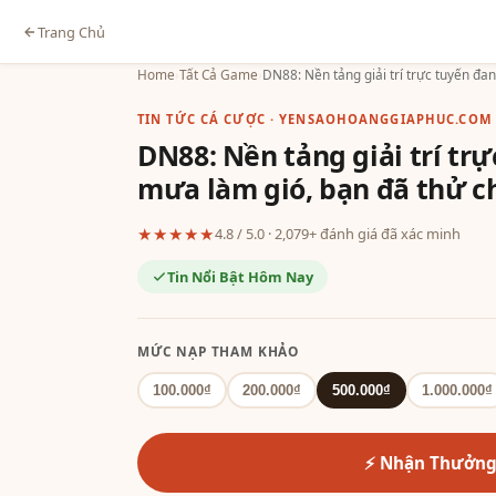
Trang Chủ
Home
›
Tất Cả Game
›
DN88: Nền tảng giải trí trực tuyến đ
TIN TỨC CÁ CƯỢC · YENSAOHOANGGIAPHUC.COM
DN88: Nền tảng giải trí tr
mưa làm gió, bạn đã thử c
★★★★★
4.8 / 5.0 · 2,079+ đánh giá đã xác minh
Tin Nổi Bật Hôm Nay
MỨC NẠP THAM KHẢO
100.000₫
200.000₫
500.000₫
1.000.000₫
⚡ Nhận Thưởn