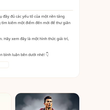
 tụ đầy đủ các yếu tố của một nền tảng
ng tìm kiếm một điểm đến mới để thư giãn
. Hãy xem đây là một hình thức giải trí,
 bình luận bên dưới nhé! 👇