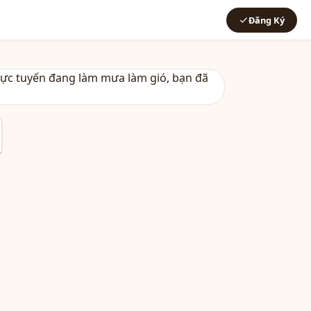
Đăng Ký