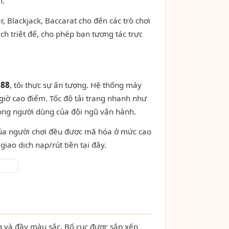
n.
, Blackjack, Baccarat cho đến các trò chơi
ch triệt để, cho phép bạn tương tác trực
88
, tôi thực sự ấn tượng. Hệ thống máy
giờ cao điểm. Tốc độ tải trang nhanh như
rọng người dùng của đội ngũ vận hành.
 của người chơi đều được mã hóa ở mức cao
iao dịch nạp/rút tiền tại đây.
g và đầy màu sắc. Bố cục được sắp xếp