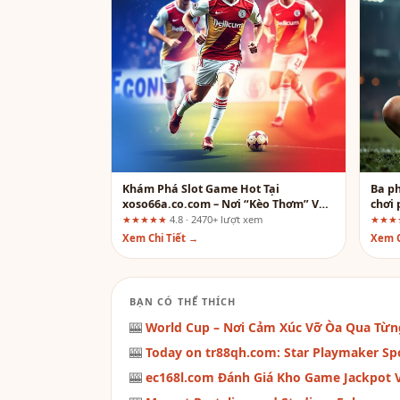
Khám Phá Slot Game Hot Tại
Ba ph
xoso66a.co.com – Nơi “Kèo Thơm” Và
chơi 
Tỷ Lệ Hoàn Trả Cao
★★★★★
4.8 · 2470+ lượt xem
★★★
Xem Chi Tiết →
Xem C
BẠN CÓ THỂ THÍCH
🎰
World Cup – Nơi Cảm Xúc Vỡ Òa Qua Từ
🎰
Today on tr88qh.com: Star Playmaker Spo
🎰
ec168l.com Đánh Giá Kho Game Jackpot 