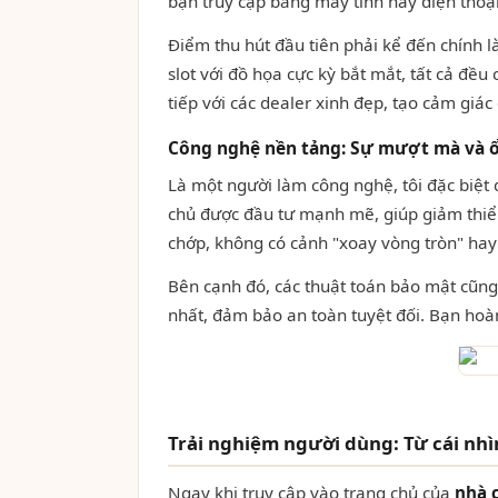
bạn truy cập bằng máy tính hay điện thoại
Điểm thu hút đầu tiên phải kể đến chính l
slot với đồ họa cực kỳ bắt mắt, tất cả đề
tiếp với các dealer xinh đẹp, tạo cảm giá
Công nghệ nền tảng: Sự mượt mà và 
Là một người làm công nghệ, tôi đặc biệt
chủ được đầu tư mạnh mẽ, giúp giảm thiểu 
chớp, không có cảnh "xoay vòng tròn" hay
Bên cạnh đó, các thuật toán bảo mật cũng
nhất, đảm bảo an toàn tuyệt đối. Bạn hoàn 
Trải nghiệm người dùng: Từ cái nh
Ngay khi truy cập vào trang chủ của
nhà 