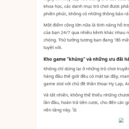
khoa học, các danh mục trò chơi được phâ
phiền phức, không có những thông báo rác
Một điểm cộng lớn nữa là tính năng hỗ trợ
của bạn 24/7 qua nhiều kênh khác nhau như
chóng. Thử tưởng tượng bạn đang "đỏ mắt" 
tuyệt vời.
Kho game "khủng" và những ưu đãi h
Không chỉ dừng lại ở những trò chơi truyề
hàng đầu thế giới đều có mặt tại đây, ma
game slot với chủ đề thần thoại Hy Lạp, A
Và tất nhiên, không thể thiếu những chươ
lần đầu, hoàn trả tiền cược, cho đến các g
nền tảng này. 🚀