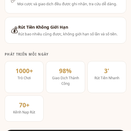
Mọi cược và giao dịch đều được ghi nhận, tra cứu dễ dàng.
Rút Tiền Không Giới Hạn
💰
Rút bao nhiêu cũng được, không giới hạn số lần và số tiền.
PHÁT TRIỂN MỖI NGÀY
1000+
98%
3'
Trò Chơi
Giao Dịch Thành
Rút Tiền Nhanh
Công
70+
Kênh Nạp Rút