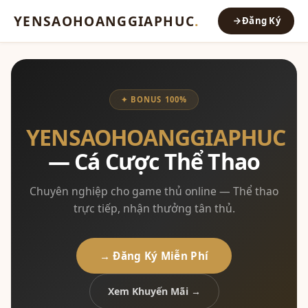
YENSAOHOANGGIAPHUC
.
Đăng Ký
✦ BONUS 100%
YENSAOHOANGGIAPHUC
— Cá Cược Thể Thao
Chuyên nghiệp cho game thủ online — Thể thao
trực tiếp, nhận thưởng tân thủ.
→ Đăng Ký Miễn Phí
Xem Khuyến Mãi →