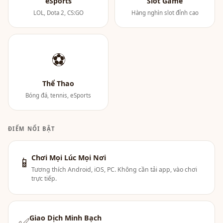
eSports
Slot Game
LOL, Dota 2, CS:GO
Hàng nghìn slot đỉnh cao
⚽
Thể Thao
Bóng đá, tennis, eSports
ĐIỂM NỔI BẬT
Chơi Mọi Lúc Mọi Nơi
📱
Tương thích Android, iOS, PC. Không cần tải app, vào chơi
trực tiếp.
Giao Dịch Minh Bạch
✅