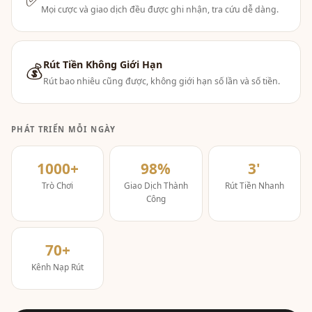
Mọi cược và giao dịch đều được ghi nhận, tra cứu dễ dàng.
Rút Tiền Không Giới Hạn
💰
Rút bao nhiêu cũng được, không giới hạn số lần và số tiền.
PHÁT TRIỂN MỖI NGÀY
1000+
98%
3'
Trò Chơi
Giao Dịch Thành
Rút Tiền Nhanh
Công
70+
Kênh Nạp Rút