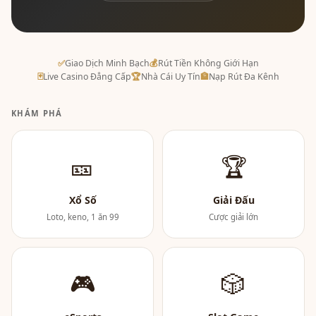
✅
Giao Dịch Minh Bạch
💰
Rút Tiền Không Giới Hạn
🃏
Live Casino Đẳng Cấp
🏆
Nhà Cái Uy Tín
🏦
Nạp Rút Đa Kênh
KHÁM PHÁ
🎫
🏆
Xổ Số
Giải Đấu
Loto, keno, 1 ăn 99
Cược giải lớn
🎮
🎲