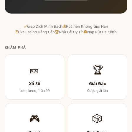
✅
Giao Dịch Minh Bạch
💰
Rút Tiền Không Giới Hạn
🃏
Live Casino Đẳng Cấp
🏆
Nhà Cái Uy Tín
🏦
Nạp Rút Đa Kênh
KHÁM PHÁ
🎫
🏆
Xổ Số
Giải Đấu
Loto, keno, 1 ăn 99
Cược giải lớn
🎮
🎲