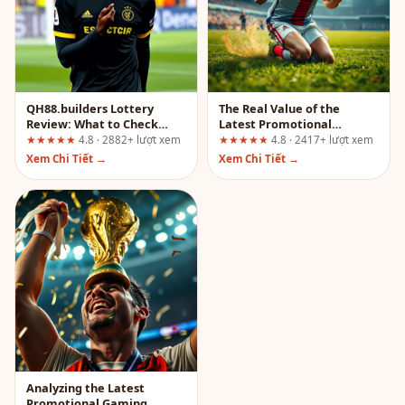
QH88.builders Lottery
The Real Value of the
Review: What to Check
Latest Promotional
Before Picking a Number
Gaming Content on
★★★★★
4.8 · 2882+ lượt xem
★★★★★
4.8 · 2417+ lượt xem
Game Platform
f168.vet: Wagering
Xem Chi Tiết →
Xem Chi Tiết →
Requirements and Limits
Explained
Analyzing the Latest
Promotional Gaming