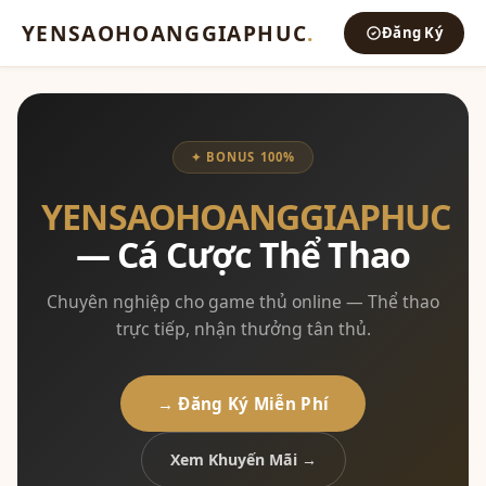
YENSAOHOANGGIAPHUC
.
Đăng Ký
✦ BONUS 100%
YENSAOHOANGGIAPHUC
— Cá Cược Thể Thao
Chuyên nghiệp cho game thủ online — Thể thao
trực tiếp, nhận thưởng tân thủ.
→ Đăng Ký Miễn Phí
Xem Khuyến Mãi →