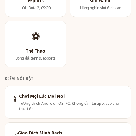
eSports
Slot Game
LOL, Dota 2, CS:GO
Hàng nghìn slot đỉnh cao
⚽
Thể Thao
Bóng đá, tennis, eSports
ĐIỂM NỔI BẬT
Chơi Mọi Lúc Mọi Nơi
📱
Tương thích Android, iOS, PC. Không cần tải app, vào chơi
trực tiếp.
Giao Dịch Minh Bạch
✅