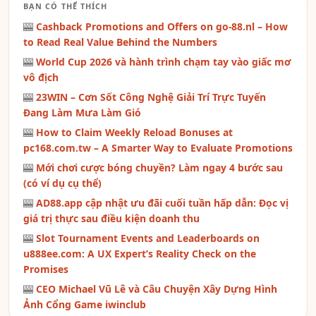
BẠN CÓ THỂ THÍCH
🎰
Cashback Promotions and Offers on go-88.nl – How
to Read Real Value Behind the Numbers
🎰
World Cup 2026 và hành trình chạm tay vào giấc mơ
vô địch
🎰
23WIN – Cơn Sốt Công Nghệ Giải Trí Trực Tuyến
Đang Làm Mưa Làm Gió
🎰
How to Claim Weekly Reload Bonuses at
pc168.com.tw – A Smarter Way to Evaluate Promotions
🎰
Mới chơi cược bóng chuyền? Làm ngay 4 bước sau
(có ví dụ cụ thể)
🎰
AD88.app cập nhật ưu đãi cuối tuần hấp dẫn: Đọc vị
giá trị thực sau điều kiện doanh thu
🎰
Slot Tournament Events and Leaderboards on
u888ee.com: A UX Expert’s Reality Check on the
Promises
🎰
CEO Michael Vũ Lê và Câu Chuyện Xây Dựng Hình
Ảnh Cổng Game iwinclub