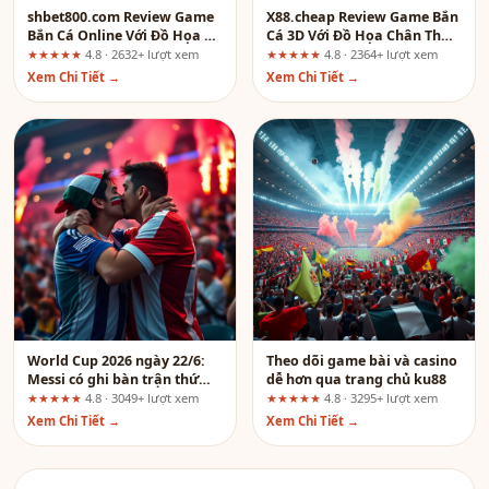
shbet800.com Review Game
X88.cheap Review Game Bắn
Bắn Cá Online Với Đồ Họa Ấn
Cá 3D Với Đồ Họa Chân Thực:
Tượng
Ba Phát Hiện Cần Biết Trước
★★★★★
4.8 · 2632+ lượt xem
★★★★★
4.8 · 2364+ lượt xem
Khi Chơi
Xem Chi Tiết →
Xem Chi Tiết →
World Cup 2026 ngày 22/6:
Theo dõi game bài và casino
Messi có ghi bàn trận thứ
dễ hơn qua trang chủ ku88
hai liên tiếp?
★★★★★
4.8 · 3049+ lượt xem
★★★★★
4.8 · 3295+ lượt xem
Xem Chi Tiết →
Xem Chi Tiết →