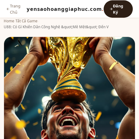
Trang
Đăng
yensaohoanggiaphuc.com
.
Chủ
Ký
Home
›
Tất Cả Game
›
U88: Có Gì Khiến Dân Công Nghệ &quot;Mê Mệt&quot; Đến V