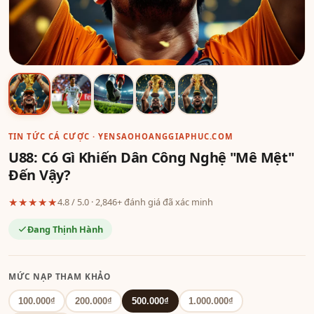
TIN TỨC CÁ CƯỢC · YENSAOHOANGGIAPHUC.COM
U88: Có Gì Khiến Dân Công Nghệ "Mê Mệt"
Đến Vậy?
★★★★★
4.8 / 5.0 · 2,846+ đánh giá đã xác minh
Đang Thịnh Hành
MỨC NẠP THAM KHẢO
100.000₫
200.000₫
500.000₫
1.000.000₫