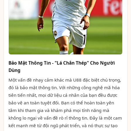
Bảo Mật Thông Tin - "Lá Chắn Thép" Cho Người
Dùng
Một vấn đề nhạy cảm khác mà U88 đặc biệt chú trọng,
đó là bảo mật thông tin. Với những công nghệ mã hóa
tiên tiến nhất, mọi dữ liệu cá nhân của bạn đều được
bảo vệ an toàn tuyệt đối. Bạn có thể hoàn toàn yên
tâm khi tham gia và khám phá mọi tính năng mà
không lo ngại về vấn đề rò rỉ thông tin. Đây là một cam
kết mạnh mẽ từ đội ngũ phát triển, và nó thực sự tạo