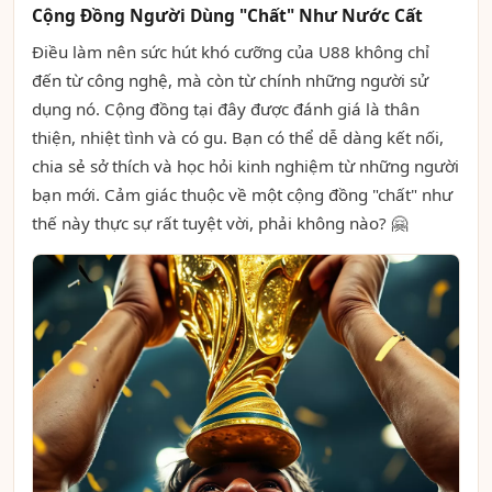
Cộng Đồng Người Dùng "Chất" Như Nước Cất
Điều làm nên sức hút khó cưỡng của U88 không chỉ
đến từ công nghệ, mà còn từ chính những người sử
dụng nó. Cộng đồng tại đây được đánh giá là thân
thiện, nhiệt tình và có gu. Bạn có thể dễ dàng kết nối,
chia sẻ sở thích và học hỏi kinh nghiệm từ những người
bạn mới. Cảm giác thuộc về một cộng đồng "chất" như
thế này thực sự rất tuyệt vời, phải không nào? 🤗