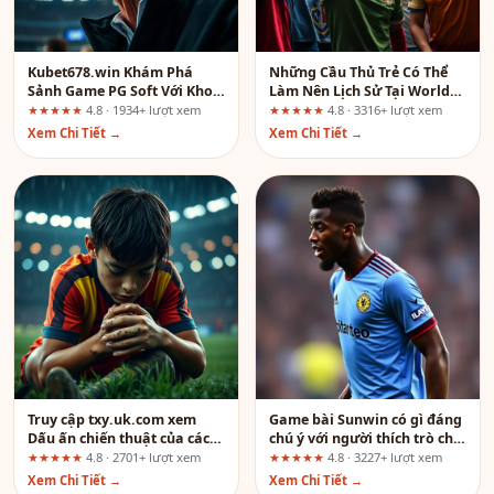
Kubet678.win Khám Phá
Những Cầu Thủ Trẻ Có Thể
Sảnh Game PG Soft Với Kho
Làm Nên Lịch Sử Tại World
Game Đặc Sắc
Cup 2026
★★★★★
4.8 · 1934+ lượt xem
★★★★★
4.8 · 3316+ lượt xem
Xem Chi Tiết →
Xem Chi Tiết →
Truy cập txy.uk.com xem
Game bài Sunwin có gì đáng
Dấu ấn chiến thuật của các
chú ý với người thích trò chơi
đội bóng - trận chung kết
chiến thuật
★★★★★
4.8 · 2701+ lượt xem
★★★★★
4.8 · 3227+ lượt xem
lịch sử mới nhất
Xem Chi Tiết →
Xem Chi Tiết →