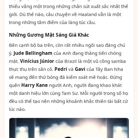
thiếu vắng một trong những chân sút xuất sắc nhất thế
giới. Dù thế nào, câu chuyện về Haaland vẫn là một
trong những tâm điểm của làng túc cầu.
Những Gương Mặt Sáng Giá Khác
Bên cạnh bộ ba trên, còn rất nhiều ngôi sao đáng chú
ý.
Jude Bellingham
của Anh đang thăng tiến chóng
mặt.
Vinícius Júnior
của Brazil là một vũ công samba
thực thụ trên sân cỏ.
Pedri
và
Gavi
của Tây Ban Nha
sẽ mang đến thứ bóng đá kiểm soát mê hoặc. Đừng
quên
Harry Kane
người Anh, người đang khao khát
một danh hiệu lớn cùng Tam Sư. Mỗi người trong số họ
đều có thể tạo nên những khoảnh khắc thiên tài bất cứ
lúc nào.