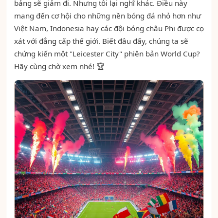
bảng sẽ giảm đi. Nhưng tôi lại nghĩ khác. Điều này
mang đến cơ hội cho những nền bóng đá nhỏ hơn như
Việt Nam, Indonesia hay các đội bóng châu Phi được cọ
xát với đẳng cấp thế giới. Biết đâu đấy, chúng ta sẽ
chứng kiến một "Leicester City" phiên bản World Cup?
Hãy cùng chờ xem nhé! 🏆