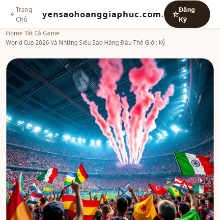
Trang
Đăng
yensaohoanggiaphuc.com
.
Chủ
Ký
Home
›
Tất Cả Game
›
World Cup 2026 Và Những Siêu Sao Hàng Đầu Thế Giới: Kỷ