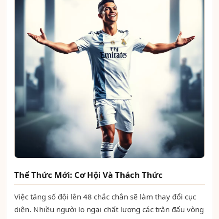
Thể Thức Mới: Cơ Hội Và Thách Thức
Việc tăng số đội lên 48 chắc chắn sẽ làm thay đổi cục
diện. Nhiều người lo ngại chất lượng các trận đấu vòng